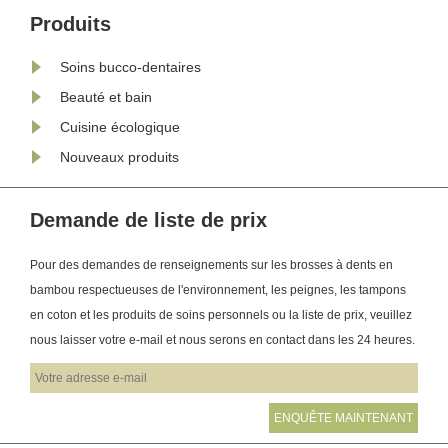
.
langue est recouverte de minuscules
Produits
papilles, créant une texture
Soins bucco-dentaires
rugueuse qui piège facilem......
Beauté et bain
Cuisine écologique
Nouveaux produits
Demande de liste de prix
Pour des demandes de renseignements sur les brosses à dents en
bambou respectueuses de l'environnement, les peignes, les tampons
en coton et les produits de soins personnels ou la liste de prix, veuillez
nous laisser votre e-mail et nous serons en contact dans les 24 heures.