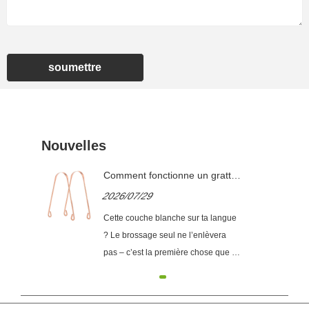
soumettre
Nouvelles
 un
Comment fonctionne un gratte-
ion
langue et comment choisir le
2026/07/29
nté
bon ?
Cette couche blanche sur ta langue
? Le brossage seul ne l’enlèvera
ents
pas – c’est la première chose que la
plupart des gens réalisent lorsqu’ils
essaient un gratte-langue pour la
uit
première fois. La surface de la